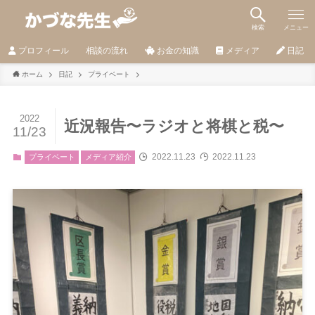
検索
メニュー
プロフィール
相談の流れ
お金の知識
メディア
日記
ホーム
日記
プライベート
2022
近況報告〜ラジオと将棋と税〜
11/23
2022.11.23
2022.11.23
プライベート
メディア紹介