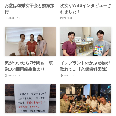
お盆は頌栄女子会と熱海旅
次女がWBSインタビューさ
行
れました！
2023.8.16
2023.8.5
気がついたら7時間も…頌
インプラントのかぶせ物が
栄104回同級生集まり
取れて…【久保歯科医院】
2023.7.24
2023.7.4