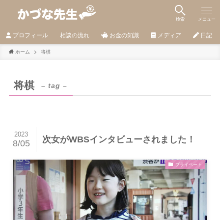
検索
メニュー
プロフィール
相談の流れ
お金の知識
メディア
日記
ホーム
将棋
将棋
– tag –
2023
次女がWBSインタビューされました！
8/05
プライベート