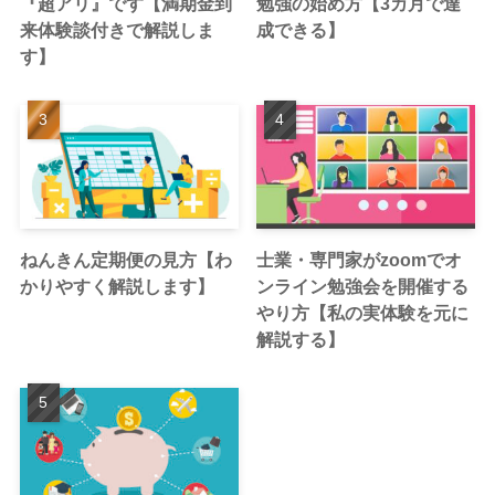
『超アリ』です【満期金到
勉強の始め方【3カ月で達
来体験談付きで解説しま
成できる】
す】
ねんきん定期便の見方【わ
士業・専門家がzoomでオ
かりやすく解説します】
ンライン勉強会を開催する
やり方【私の実体験を元に
解説する】