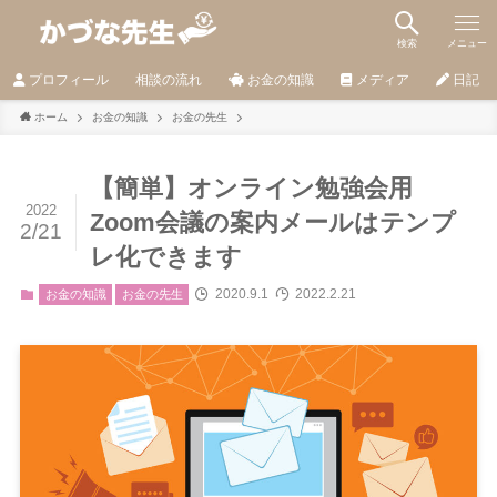
検索
メニュー
プロフィール
相談の流れ
お金の知識
メディア
日記
ホーム
お金の知識
お金の先生
【簡単】オンライン勉強会用
2022
Zoom会議の案内メールはテンプ
2/21
レ化できます
2020.9.1
2022.2.21
お金の知識
お金の先生