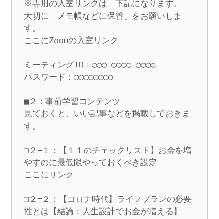
※専用の入室リンクは、下記になります。

大切に「メモ帳などに保管」をお願いしま
す。

ここにZoomの入室リンク

ミーティングID：◯◯◯ ◯◯◯◯ ◯◯◯◯

パスワード：◯◯◯◯◯◯◯◯

■２：事前学習コンテンツ

見ておくと、いい記事などを掲載しておきま
す。

□２−１：【１１のチェックリスト】お金を増
やすのに最低限やっておくべき設定

ここにリンク

□２−２：【コロナ時代】ライフプランの必要
性とは【結論：人生設計でお金が増える】
